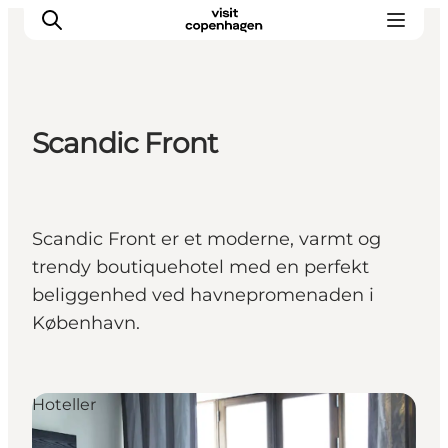
Scandic Front
Aktiviteter
Mat och dryck
Planera din resa
Scandic Front er et moderne, varmt og
trendy boutiquehotel med en perfekt
beliggenhed ved havnepromenaden i
København.
Hoteller