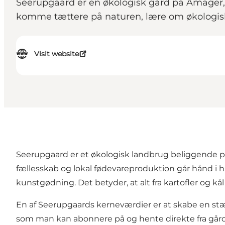
Seerupgaard er en økologisk gård på Amager,
komme tættere på naturen, lære om økologisk 
Visit website
Seerupgaard er et økologisk landbrug beliggende på
fællesskab og lokal fødevareproduktion går hånd i hå
kunstgødning. Det betyder, at alt fra kartofler og kå
En af Seerupgaards kerneværdier er at skabe en stæ
som man kan abonnere på og hente direkte fra gård