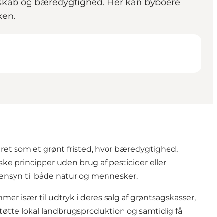
sskab og bæredygtighed. Her kan byboere
ken.
ret som et grønt fristed, hvor bæredygtighed,
ske principper uden brug af pesticider eller
r hensyn til både natur og mennesker.
r især til udtryk i deres salg af grøntsagskasser,
øtte lokal landbrugsproduktion og samtidig få