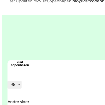
Last updated by:
VisitCopenhagen
info@visitcopen
Select language
Andre sider