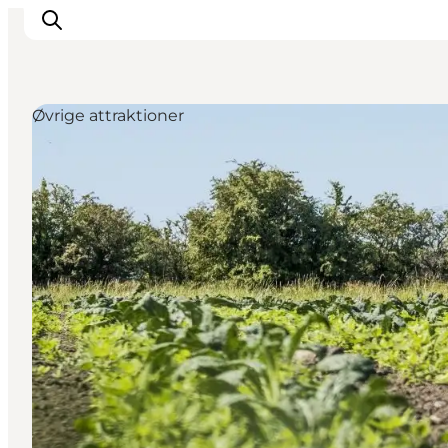
Øvrige attraktioner
Aktiviteter
Mat och dryck
Planera din resa