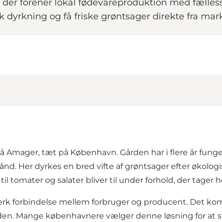
 der forener lokal fødevareproduktion med fælle
dyrkning og få friske grøntsager direkte fra mar
 Amager, tæt på København. Gården har i flere år funge
nd. Her dyrkes en bred vifte af grøntsager efter økologi
l til tomater og salater bliver til under forhold, der tage
rk forbindelse mellem forbruger og producent. Det komme
en. Mange københavnere vælger denne løsning for at st