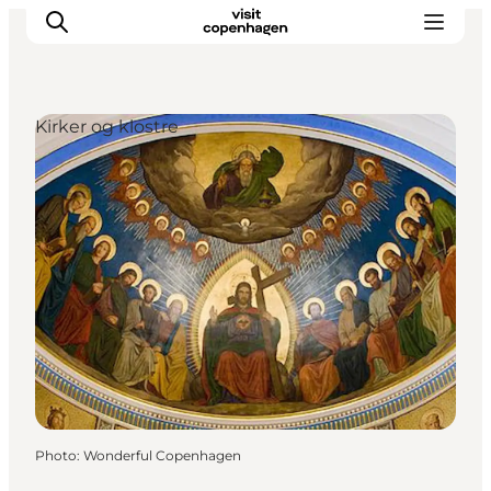
Kirker og klostre
Aktiviteter
Mat och dryck
Planera din resa
Photo
:
Wonderful Copenhagen