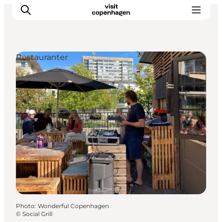
Restauranter
Aktiviteter
Mat och dryck
Planera din resa
Photo
:
Wonderful Copenhagen
©
Social Grill