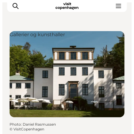
Gallerier og kunsthaller
Aktiviteter
Mat och dryck
Planera din resa
Photo
:
Daniel Rasmussen
©
VisitCopenhagen