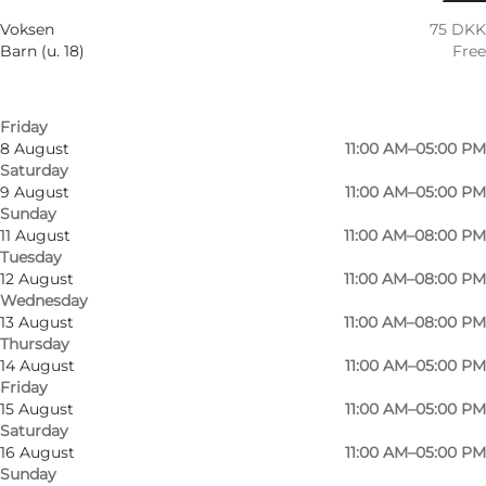
5 August
11:00 AM–08:00 PM
Voksen
75 DKK
Wednesday
Barn (u. 18)
Free
6 August
11:00 AM–08:00 PM
Thursday
7 August
11:00 AM–05:00 PM
Friday
8 August
11:00 AM–05:00 PM
Saturday
9 August
11:00 AM–05:00 PM
Sunday
11 August
11:00 AM–08:00 PM
Tuesday
12 August
11:00 AM–08:00 PM
Wednesday
13 August
11:00 AM–08:00 PM
Thursday
14 August
11:00 AM–05:00 PM
Friday
15 August
11:00 AM–05:00 PM
Saturday
Photo
:
Marie Caroline Elbæk Schjeldal
Photo
16 August
11:00 AM–05:00 PM
©
Wonderful Copenhagen
©
Sop
Sunday