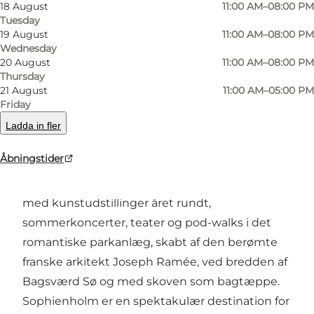
18 August
11:00 AM–08:00 PM
Tuesday
Previous
Next
19 August
11:00 AM–08:00 PM
Wednesday
20 August
11:00 AM–08:00 PM
Thursday
21 August
11:00 AM–05:00 PM
Friday
Sophienholms historie går tilbage til
guldalderen, hvor kunstnere, forfattere,
Ladda in fler
komponister, poeter og videnskabsfolk
Åbningstider
samledes til de berømte Sophienholm Saloner.
I dag videreføres ånden i den fredede bygning
med kunstudstillinger året rundt,
sommerkoncerter, teater og pod-walks i det
romantiske parkanlæg, skabt af den berømte
franske arkitekt Joseph Ramée, ved bredden af
Bagsværd Sø og med skoven som bagtæppe.
Sophienholm er en spektakulær destination for