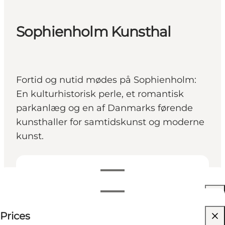
Sophienholm Kunsthal
Fortid og nutid mødes på Sophienholm:
En kulturhistorisk perle, et romantisk
parkanlæg og en af Danmarks førende
kunsthaller for samtidskunst og moderne
kunst.
View opening hours
Öppettider
75 DKK
Prices
Visit website
Filtrera efter månad