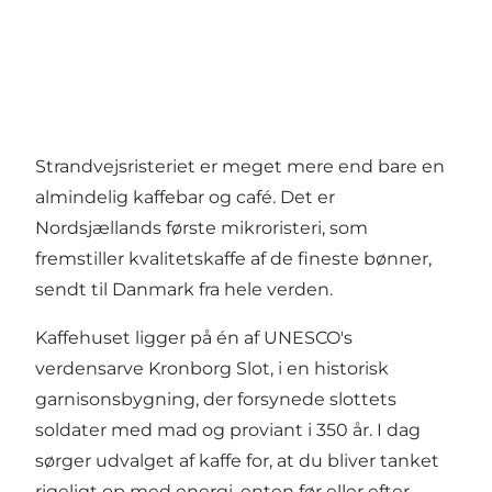
Strandvejsristeriet er meget mere end bare en
almindelig kaffebar og café. Det er
Nordsjællands første mikroristeri, som
fremstiller kvalitetskaffe af de fineste bønner,
sendt til Danmark fra hele verden.
Kaffehuset ligger på én af UNESCO's
verdensarve Kronborg Slot, i en historisk
garnisonsbygning, der forsynede slottets
soldater med mad og proviant i 350 år. I dag
sørger udvalget af kaffe for, at du bliver tanket
rigeligt op med energi, enten før eller efter