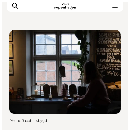
Cafeer
Aktiviteter
Mat och dryck
Planera din resa
Photo
:
Jacob Lisbygd