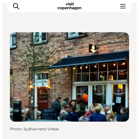
Natklubber og barer
Aktiviteter
Mat och dryck
Planera din resa
Photo
:
Sydhavnens Vinbar