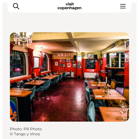
Cafeer
Aktiviteter
Mat och dryck
Planera din resa
Photo
:
PR Photo
©
Tango y Vinos