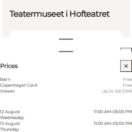
Teatermuseet i Hofteatret
View opening hours
Öppettider
Up to 100 DKK
Prices
Visit website
Filtrera efter månad
8 August
11:00 AM–05:00 PM
Børn
Free
Saturday
Copenhagen Card
Free
9 August
11:00 AM–05:00 PM
Voksen
Up to 100 DKK
Sunday
11 August
11:00 AM–05:00 PM
Tuesday
12 August
11:00 AM–05:00 PM
Wednesday
13 August
11:00 AM–05:00 PM
Thursday