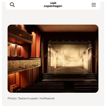
Museer
Aktiviteter
Mat och dryck
Planera din resa
Photo
:
Teatermuseet i Hofteatret