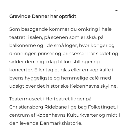
Hofteatret er 250 år gammelt og Danmarks
ældste teaterscene, hvor bl.a. H.C. Andersen og
Grevinde Danner har optrådt
.
Som besøgende kommer du omkring i hele
teatret: i salen, på scenen som er skrå, på
balkonerne og i de små loger, hvor konger og
dronninger, prinser og prinsesser har siddet og
sidder den dag i dag til forestillinger og
koncerter. Eller tag et glas eller en kop kaffe i
byens hyggeligste og hemmelige café med
udsigt over det historiske Københavns skyline.
Teatermuseet i Hofteatret ligger på
Christiansborg Ridebane lige bag Folketinget, i
centrum af Københavns Kulturkvarter og midt i
den levende Danmarkshistorie.