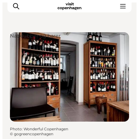
Natklubber og barer
Aktiviteter
Mat och dryck
Planera din resa
Photo
:
Wonderful Copenhagen
©
gogreencopenhagen