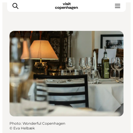
Restauranter
Aktiviteter
Mat och dryck
Planera din resa
Photo
:
Wonderful Copenhagen
©
Eva Helbæk