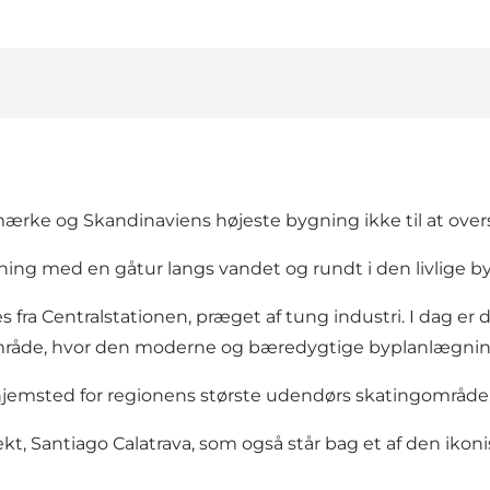
ærke og Skandinaviens højeste bygning ikke til at over
ng med en gåtur langs vandet og rundt i den livlige b
es fra Centralstationen, præget af tung industri. I dag er 
område, hvor den moderne og bæredygtige byplanlægnin
 hjemsted for regionens største udendørs skatingområd
ekt, Santiago Calatrava, som også står bag et af den iko