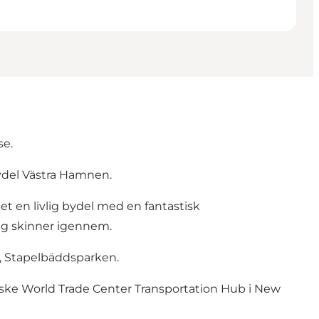
se.
ydel Västra Hamnen.
det en livlig bydel med en fantastisk
g skinner igennem.
e, Stapelbäddsparken.
niske World Trade Center Transportation Hub i New