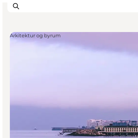
Arkitektur og byrum
Aktiviteter
Mat och dryck
Planera din resa