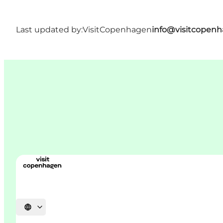
Last updated by:
VisitCopenhagen
info@visitcopen
Select language