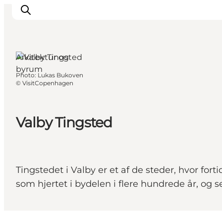
Arkitektur og
byrum
Photo
:
Lukas Bukoven
Aktiviteter
©
VisitCopenhagen
Mat och dryck
Planera din resa
Valby Tingsted
Tingstedet i Valby er et af de steder, hvor f
som hjertet i bydelen i flere hundrede år, og s