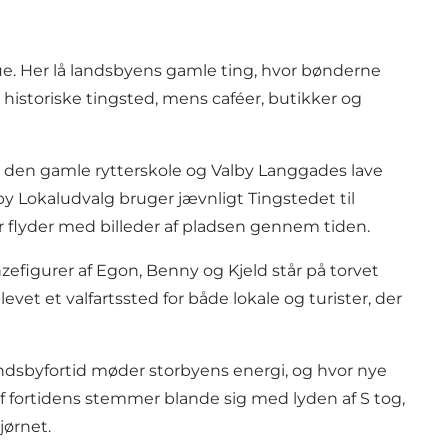
gstue. Her lå landsbyens gamle ting, hvor bønderne
historiske tingsted, mens caféer, butikker og
er den gamle rytterskole og Valby Langgades lave
by Lokaludvalg bruger jævnligt Tingstedet til
 flyder med billeder af pladsen gennem tiden.
nzefigurer af Egon, Benny og Kjeld står på torvet
vet et valfartssted for både lokale og turister, der
andsbyfortid møder storbyens energi, og hvor nye
f fortidens stemmer blande sig med lyden af S tog,
ørnet.