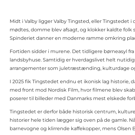
Midt i Valby ligger Valby Tingsted, eller Tingstedet 
mødtes, domme blev afsagt, og klokker kaldte folk 
Spinderiet danner en moderne ramme omkring pla
Fortiden sidder i murene. Det tidligere børneasyl fr
landsbyhuse. Samtidig er hverdagslivet helt nutidigt
arrangementer som juletræstænding, kulturdage og 
I 2025 fik Tingstedet endnu et ikonisk lag historie,
med front mod Nordisk Film, hvor filmene blev skabt. 
poserer til billeder med Danmarks mest elskede fo
Tingstedet er derfor både historisk centrum, kultu
historier hele tiden lægger sig oven på de gamle. N
barnevogne og klirrende kaffekopper, mens Olsen 