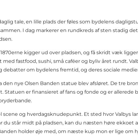
i daglig tale, en lille plads der føles som bydelens dagli
sammen. I dag markerer en rundkreds af sten stadig det 
dsen.
a 1870erne kigger ud over pladsen, og få skridt væk ligg
 med fastfood, sushi, små caféer og byliv året rundt. Val
debatter om bydelens fremtid, og deres sociale medier
 da den nye Olsen Banden statue blev afsløret. De tre bro
Statuen er finansieret af fans og fonde og er allerede ble
rbryderbande.
rel scene og hverdagsknudepunkt. Et sted hvor Valbys l
år du står midt på pladsen, kan du næsten høre ekkoet a
Banden holder øje med, om næste kup mon er lige om hj