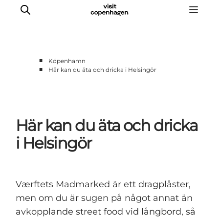
■
Köpenhamn
■
Här kan du äta och dricka i Helsingör
Aktiviteter
Mat och dryck
Planera din resa
Här kan du äta och dricka
i Helsingör
Værftets Madmarked är ett dragplåster,
men om du är sugen på något annat än
avkopplande street food vid långbord, så