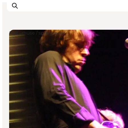
Kulturhuse / spillesteder
Aktiviteter
Mat och dryck
Planera din resa