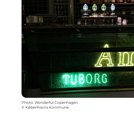
Photo
:
Wonderful Copenhagen
©
Københavns Kommune