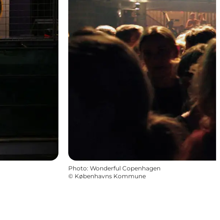
Photo
:
Wonderful Copenhagen
©
Københavns Kommune