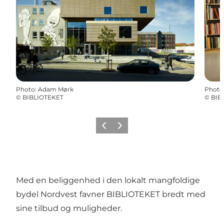
Photo
:
Adam Mørk
Photo
©
BIBLIOTEKET
©
BIB
Previous
Next
Med en beliggenhed i den lokalt mangfoldige
bydel Nordvest favner BIBLIOTEKET bredt med
sine tilbud og muligheder.