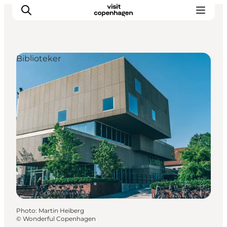
Biblioteker
Aktiviteter
Mat och dryck
Planera din resa
Photo
:
Martin Heiberg
©
Wonderful Copenhagen