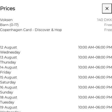
⌘
Prices
Johanneskors
Filtrera efter månad
8 August
10:00 AM–06:00 PM
Visit website
Voksen
140 DKK
Saturday
Barn (0-17)
Free
9 August
10:00 AM–06:00 PM
Copenhagen Card - Discover & Hop
Free
Sunday
11 August
10:00 AM–06:00 PM
Tuesday
12 August
10:00 AM–06:00 PM
Wednesday
13 August
10:00 AM–08:00 PM
Thursday
14 August
10:00 AM–06:00 PM
Friday
15 August
10:00 AM–06:00 PM
Saturday
16 August
10:00 AM–06:00 PM
Sunday
18 August
10:00 AM–06:00 PM
Tuesday
19 August
10:00 AM–06:00 PM