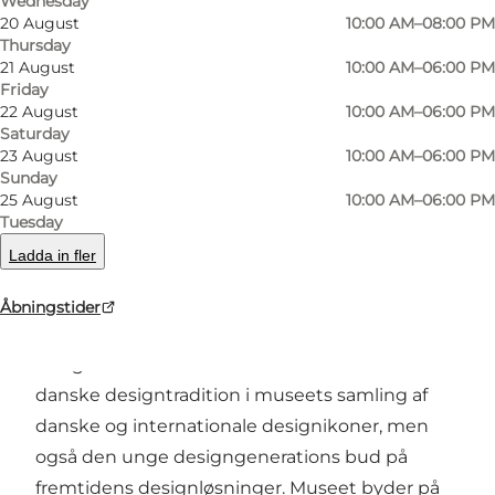
Wednesday
20 August
10:00 AM–08:00 PM
Thursday
21 August
10:00 AM–06:00 PM
Friday
22 August
10:00 AM–06:00 PM
Photo
:
Daniel Rasmussen
Photo
Saturday
©
Design Museum Danmark
©
Des
23 August
10:00 AM–06:00 PM
Sunday
25 August
10:00 AM–06:00 PM
Previous
Next
Tuesday
Ladda in fler
Åbningstider
Træd indenfor i hele Danmarks
designhukommelse. Her finder du den stolte
danske designtradition i museets samling af
danske og internationale designikoner, men
også den unge designgenerations bud på
fremtidens designløsninger. Museet byder på