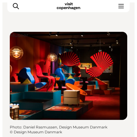
Museer
Aktiviteter
Mat och dryck
Planera din resa
Photo
:
Daniel Rasmussen, Design Museum Danmark
©
Design Museum Danmark