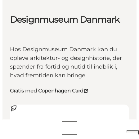
Designmuseum Danmark
Hos Designmuseum Danmark kan du
opleve arkitektur- og designhistorie, der
spænder fra fortid og nutid til indblik i,
hvad fremtiden kan bringe.
Gratis med Copenhagen Card
View opening hours
Öppettider
140 DKK