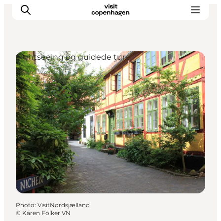
Sightseeing og guidede ture
Aktiviteter
Mat och dryck
Planera din resa
Photo
:
VisitNordsjælland
©
Karen Folker VN