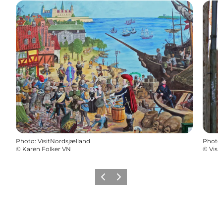
Photo
:
VisitNordsjælland
Photo
©
Karen Folker VN
©
Visi
Previous
Next