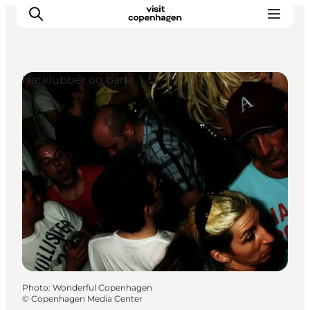
Natklubber og barer
Aktiviteter
Mat och dryck
Planera din resa
Photo
:
Wonderful Copenhagen
©
Copenhagen Media Center