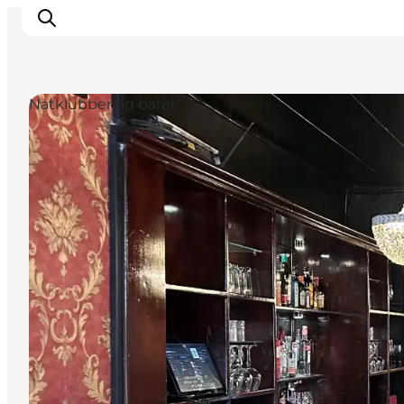
Natklubber og barer
Aktiviteter
Mat och dryck
Planera din resa