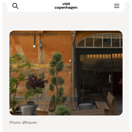
Natklubber og barer
Aktiviteter
Mat och dryck
Planera din resa
Photo
:
Ølhaven