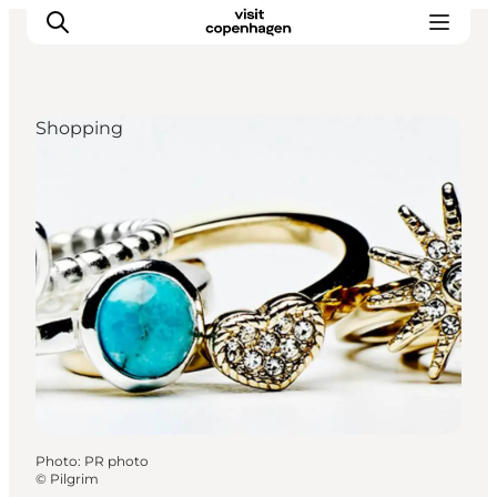
Shopping
Aktiviteter
Mat och dryck
Planera din resa
Photo
:
PR photo
©
Pilgrim