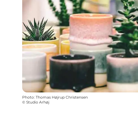
Photo
:
Thomas Højrup Christensen
©
Studio Arhøj