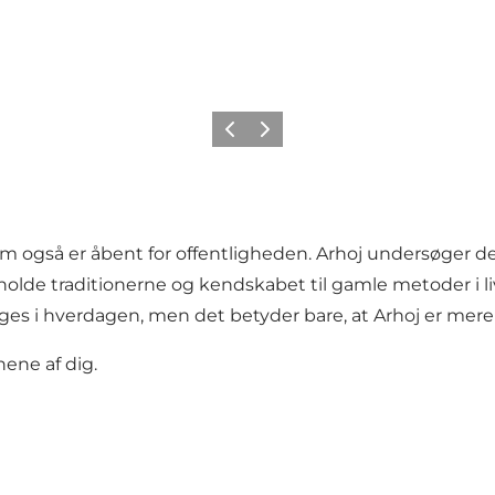
Previous
Next
som også er åbent for offentligheden. Arhoj undersøger d
 holde traditionerne og kendskabet til gamle metoder i l
ges i hverdagen, men det betyder bare, at Arhoj er mere 
nene af dig.