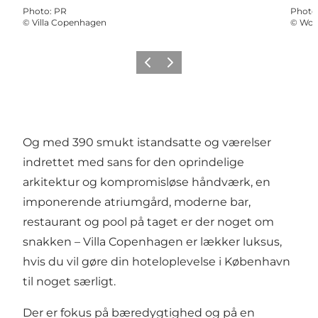
Photo
:
PR
Photo
©
Villa Copenhagen
©
Won
Previous
Next
Og med 390 smukt istandsatte og værelser
indrettet med sans for den oprindelige
arkitektur og kompromisløse håndværk, en
imponerende atriumgård, moderne bar,
restaurant og pool på taget er der noget om
snakken – Villa Copenhagen er lækker luksus,
hvis du vil gøre din hoteloplevelse i København
til noget særligt.
Der er fokus på bæredygtighed og på en