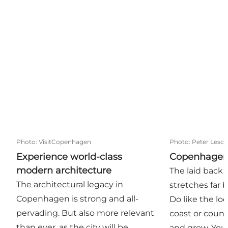
Experience world-class modern architecture
Copenhagen 
Photo
:
VisitCopenhagen
Photo
:
Peter Lesch
Experience world-class
Copenhagen
modern architecture
The laid back 
The architectural legacy in
stretches far b
Copenhagen is strong and all-
Do like the lo
pervading. But also more relevant
coast or count
than ever, as the city will be
and grow. You 