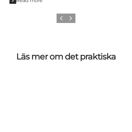
Read more
Previous
Next
Läs mer om det praktiska
Köpenhamns flygplats
Ta tåget till