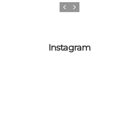
Previous
Next
Instagram
Get Social