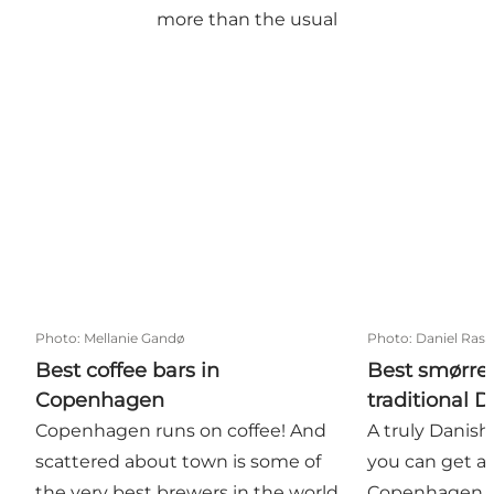
more than the usual
Best coffee bars in Copenhagen
Best smørrebrø
Photo
:
Mellanie Gandø
Photo
:
Daniel Ras
Best coffee bars in
Best smørre
Copenhagen
traditional 
Copenhagen runs on coffee! And
A truly Danish
scattered about town is some of
you can get at
the very best brewers in the world,
Copenhagen w