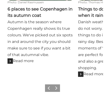
Photo
:
Daniel Rasmussen
Photo
:
Thomas Høy
6 places to see Copenhagen in
Things to d
its autumn coat
when it rain
Autumn is the season where
Danish weather
Copenhagen really shows its true
do not worry. 
colours. We've picked out six spots
things to do 
in and around the city you should
rainy day. Bes
make sure to see if you want a bit
moments of "h
of that autumnal vibe.
are perfect fo
Read more
and also a gre
shopping.
Read more
Previous
Next