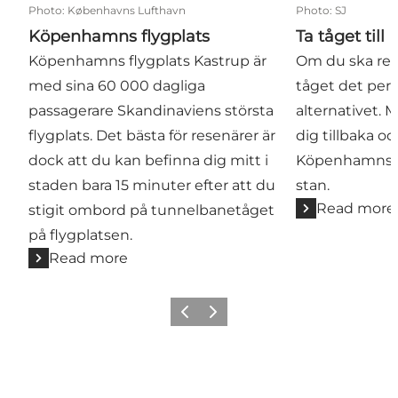
Photo
:
Københavns Lufthavn
Photo
:
SJ
Köpenhamns flygplats
Ta tåget til
Köpenhamns flygplats Kastrup är
Om du ska res
med sina 60 000 dagliga
tåget det perf
passagerare Skandinaviens största
alternativet. 
flygplats. Det bästa för resenärer är
dig tillbaka oc
dock att du kan befinna dig mitt i
Köpenhamns ce
staden bara 15 minuter efter att du
stan.
Read more
stigit ombord på tunnelbanetåget
på flygplatsen.
Read more
Previous
Next