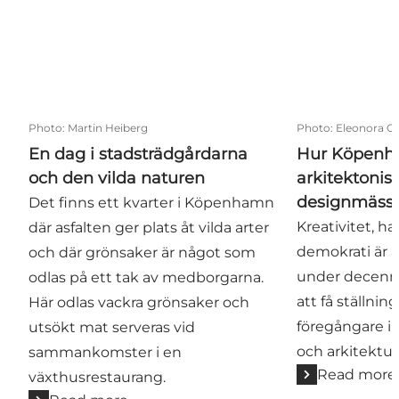
Photo
:
Martin Heiberg
Photo
:
Eleonora Co
En dag i stadsträdgårdarna
Hur Köpenh
och den vilda naturen
arkitektonis
designmässig
Det finns ett kvarter i Köpenhamn
Kreativitet, h
där asfalten ger plats åt vilda arter
demokrati är a
och där grönsaker är något som
under decenni
odlas på ett tak av medborgarna.
att få ställni
Här odlas vackra grönsaker och
föregångare i
utsökt mat serveras vid
och arkitektur 
sammankomster i en
Read more
växthusrestaurang.