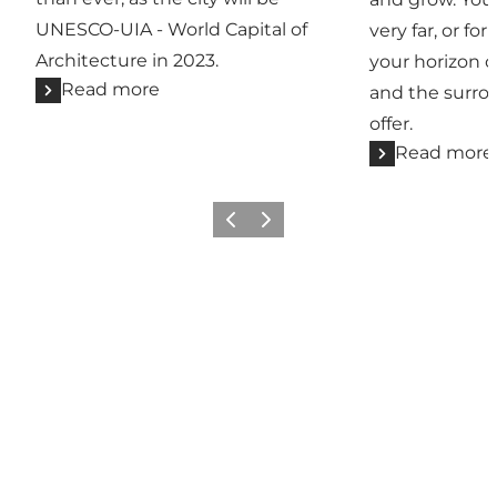
UNESCO-UIA - World Capital of
very far, or fo
Architecture in 2023.
your horizon
Read more
and the surro
offer.
Read more
Previous
Next
8 skäl till att du kommer älska att cykla i Köpenham