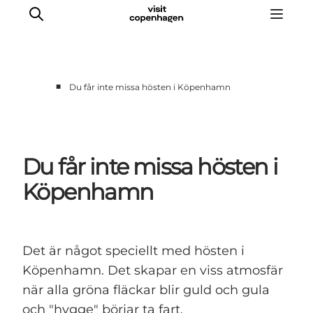
■
Du får inte missa hösten i Köpenhamn
Aktiviteter
Mat och dryck
Planera din resa
Du får inte missa hösten i
Köpenhamn
Det är något speciellt med hösten i
Köpenhamn. Det skapar en viss atmosfär
när alla gröna fläckar blir guld och gula
och "hygge" börjar ta fart.