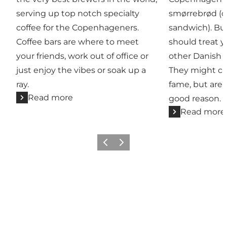
serving up top notch specialty
smørrebrød (o
coffee for the Copenhageners.
sandwich). Bu
Coffee bars are where to meet
should treat y
your friends, work out of office or
other Danish c
just enjoy the vibes or soak up a
They might cla
ray.
fame, but are l
Read more
good reason.
Read more
Previous
Next
Read more