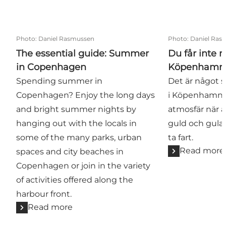
Photo
:
Daniel Rasmussen
Photo
:
Daniel Ras
The essential guide: Summer
Du får inte 
in Copenhagen
Köpenhamn
Spending summer in
Det är något 
Copenhagen? Enjoy the long days
i Köpenhamn. 
and bright summer nights by
atmosfär när al
hanging out with the locals in
guld och gula 
some of the many parks, urban
ta fart.
Read more
spaces and city beaches in
Copenhagen or join in the variety
of activities offered along the
harbour front.
Read more