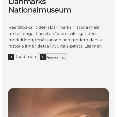
Danmarks
Nationalmuseum
Res tillbaka i tiden i Danmarks historia med
utställningar från stenåldern, vikingatiden,
medeltiden, renässansen och modern dansk
historia inne i detta 1700-tals-palats. Läs mer.
Read more
View on map
Read more "Danmarks Nationalmuseum"
show Danmarks Nationalmuseum on_map