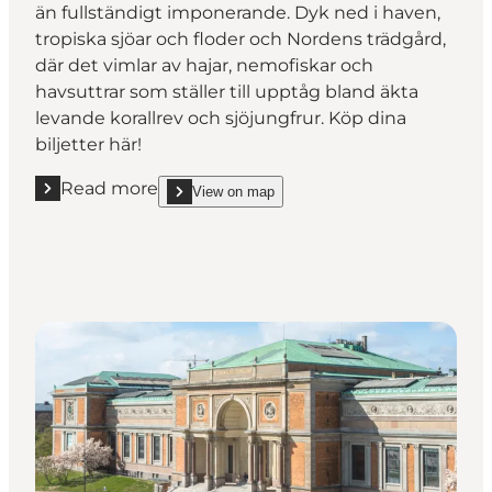
än fullständigt imponerande. Dyk ned i haven,
tropiska sjöar och floder och Nordens trädgård,
där det vimlar av hajar, nemofiskar och
havsuttrar som ställer till upptåg bland äkta
levande korallrev och sjöjungfrur. Köp dina
biljetter här!
Read more
View on map
Read more "Dyk ned i livet under ytan på Den Blå P
show Dyk ned i livet under ytan på Den Blå Plane