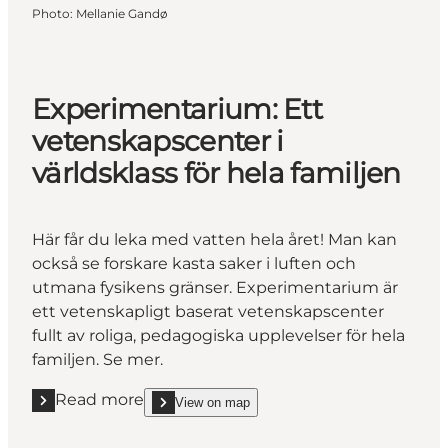
Photo
:
Mellanie Gandø
Experimentarium: Ett
vetenskapscenter i
världsklass för hela familjen
Här får du leka med vatten hela året! Man kan
också se forskare kasta saker i luften och
utmana fysikens gränser. Experimentarium är
ett vetenskapligt baserat vetenskapscenter
fullt av roliga, pedagogiska upplevelser för hela
familjen. Se mer.
Read more
View on map
Read more "Experimentarium: Ett vetenskapscenter i 
show Experimentarium: Ett vetenskapscenter i värl