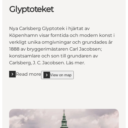
Glyptoteket
Nya Carlsberg Glyptotek i hjärtat av
Köpenhamn visar forntida och modern konst i
verkligt unika omgivningar och grundades år
1888 av bryggerimästaren Carl Jacobsen;
konstsamlare och son till grundaren av
Carlsberg, J. C. Jacobsen. Läs mer.
Read more
View on map
Read more "Glyptoteket"
show Glyptoteket on_map