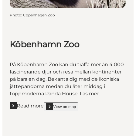
Photo
:
Copenhagen Zoo
Köbenhamn Zoo
På Köpenhamn Zoo kan du träffa mer än 4 000
fascinerande djur och resa mellan kontinenter
på bara en dag. Bekanta dig med de ikoniska
jättepandorna medan du äter middag i
toppmoderna Panda House. Läs mer.
Read more
View on map
Read more "Köbenhamn Zoo"
show Köbenhamn Zoo on_map