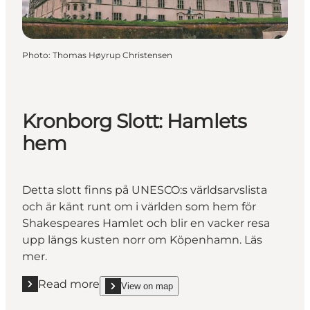
Photo
:
Thomas Høyrup Christensen
Kronborg Slott: Hamlets
hem
Detta slott finns på UNESCO:s världsarvslista
och är känt runt om i världen som hem för
Shakespeares Hamlet och blir en vacker resa
upp längs kusten norr om Köpenhamn. Läs
mer.
Read more
View on map
Read more "Kronborg Slott: Hamlets hem"
show Kronborg Slott: Hamlets hem on_map