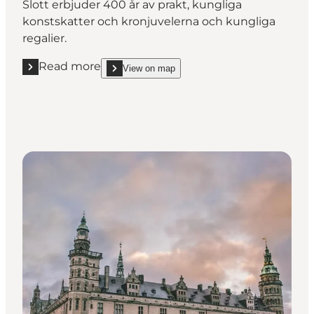
Slott erbjuder 400 år av prakt, kungliga
konstskatter och kronjuvelerna och kungliga
regalier.
Read more
View on map
Read more "Rosenborg Slott"
show Rosenborg Slott on_map