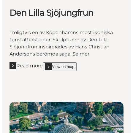
Den Lilla Sjöjungfrun
Troligtvis en av Köpenhamns mest ikoniska
turistattraktioner: Skulpturen av Den Lilla
Sjöjungfrun inspirerades av Hans Christian
Andersens berömda saga. Se mer
Read more
View on map
Read more "Den Lilla Sjöjungfrun"
show Den Lilla Sjöjungfrun on_map