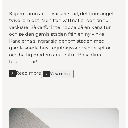
Köpenhamn är en vacker stad, det finns inget
tvivel om det. Men från vattnet är den ännu
vackrare! Så varför inte hoppa på en kanaltur
och se den gamla staden från en ny vinkel.
Kanalerna slingrar sig genom staden med
gamla sneda hus, regnbågsskimrande spiror
och häftig modern arkitektur. Boka dina
biljetter här!
Read more
View on map
Read more "Se Köpenhamn från vattnet"
show Se Köpenhamn från vattnet on_map