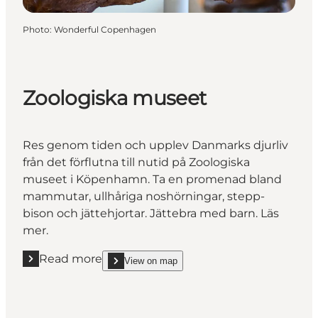
Photo
:
Wonderful Copenhagen
Zoologiska museet
Res genom tiden och upplev Danmarks djurliv
från det förflutna till nutid på Zoologiska
museet i Köpenhamn. Ta en promenad bland
mammutar, ullhåriga noshörningar, stepp-
bison och jättehjortar. Jättebra med barn. Läs
mer.
Read more
View on map
Read more "Zoologiska museet"
show Zoologiska museet on_map