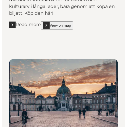
kulturarv i långa rader, bara genom att köpa en
biljett. Köp den här!
Read more
View on map
Read more "Parkmuseerna: Sex museer, en biljett"
show Parkmuseerna: Sex museer, en biljett on_ma