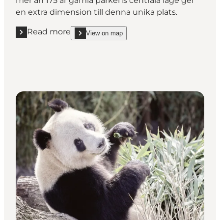
mer än 175 år gamla parkens centrala läge ger
en extra dimension till denna unika plats.
Read more
View on map
Read more "Tivoli"
show Tivoli on_map