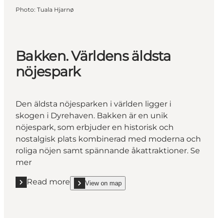
Photo
:
Tuala Hjarnø
Bakken. Världens äldsta
nöjespark
Den äldsta nöjesparken i världen ligger i
skogen i Dyrehaven. Bakken är en unik
nöjespark, som erbjuder en historisk och
nostalgisk plats kombinerad med moderna och
roliga nöjen samt spännande åkattraktioner. Se
mer
Read more
View on map
Read more "Bakken. Världens äldsta nöjespark"
show Bakken. Världens äldsta nöjespark on_map