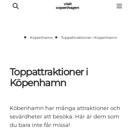
■
■
Köpenhamn
Toppattraktioner i Köpenhamn
Aktiviteter
Mat och dryck
Planera din resa
Toppattraktioner i
Köpenhamn
Köbenhamn har många attraktioner och
sevärdheter att besöka. Här är dem som
du bara inte får missa!